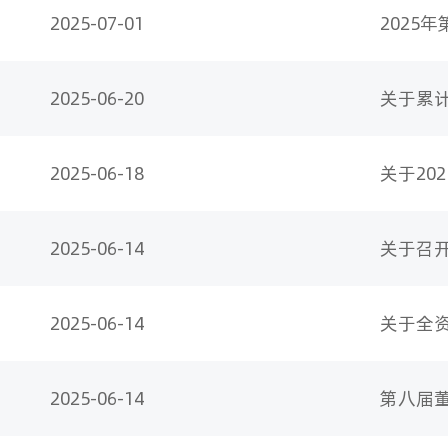
2025-07-01
2025
2025-06-20
关于累
2025-06-18
关于2
2025-06-14
关于召开
2025-06-14
关于全
2025-06-14
第八届