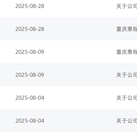
2025-08-28
关于公
2025-08-28
重庆惠
2025-08-09
重庆惠
2025-08-09
关于公
2025-08-04
关于公
2025-08-04
关于公